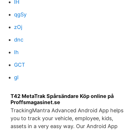
IH
qgSy
zOj
dnc
Ih
GCT
gl
T42 MetaTrak Spårsändare Köp online på
Proffsmagasinet.se
TrackingMantra Advanced Android App helps
you to track your vehicle, employee, kids,
assets in a very easy way. Our Android App