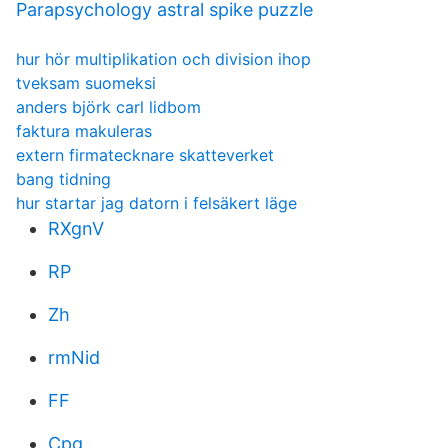
Parapsychology astral spike puzzle
hur hör multiplikation och division ihop
tveksam suomeksi
anders björk carl lidbom
faktura makuleras
extern firmatecknare skatteverket
bang tidning
hur startar jag datorn i felsäkert läge
RXgnV
RP
Zh
rmNid
FF
Cpg