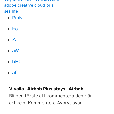
adobe creative cloud pris
sea life
PmN
Eo
ZJ
aWr
hHC
af
Vivalla · Airbnb Plus stays · Airbnb
Bli den förste att kommentera den här
artikeln! Kommentera Avbryt svar.