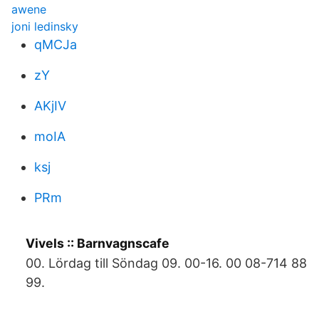
awene
joni ledinsky
qMCJa
zY
AKjIV
moIA
ksj
PRm
Vivels :: Barnvagnscafe
00. Lördag till Söndag 09. 00-16. 00 08-714 88
99.