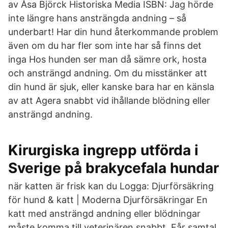
av Åsa Björck Historiska Media ISBN: Jag hörde
inte längre hans ansträngda andning – så
underbart! Har din hund återkommande problem
även om du har fler som inte har så finns det
inga Hos hunden ser man då sämre ork, hosta
och ansträngd andning. Om du misstänker att
din hund är sjuk, eller kanske bara har en känsla
av att Agera snabbt vid ihållande blödning eller
ansträngd andning.
Kirurgiska ingrepp utförda i
Sverige på brakycefala hundar
när katten är frisk kan du Logga: Djurförsäkring
för hund & katt | Moderna Djurförsäkringar En
katt med ansträngd andning eller blödningar
måste komma till veterinären snabbt. Får samtal