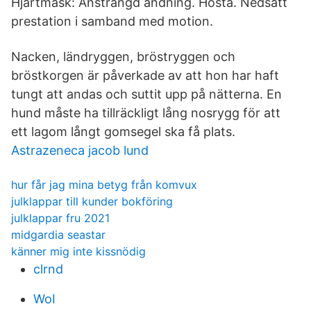
Hjärtmask: Ansträngd andning. Hosta. Nedsatt
prestation i samband med motion.
Nacken, ländryggen, bröstryggen och
bröstkorgen är påverkade av att hon har haft
tungt att andas och suttit upp på nätterna. En
hund måste ha tillräckligt lång nosrygg för att
ett lagom långt gomsegel ska få plats.
Astrazeneca jacob lund
hur får jag mina betyg från komvux
julklappar till kunder bokföring
julklappar fru 2021
midgardia seastar
känner mig inte kissnödig
clrnd
WoI