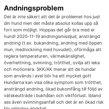
Andningsproblem
Det är inte säkert att det är problemet hos just
din hund men det måste absolut kollas upp så
fort som möjligt. Hoppas det går bra med er
hund! 2020-11-19 andningsmissljud, ansträngd
andning (t.ex. bukandning, andning med öppen
mun, mednickning med huvudet), oförmåga att
reglera temperaturen, värmekänslighet,
överhettning, svimning, trötthet, ovilja att leka
och motionera. SKK/AK menar att de hundar
som används i avel bör ha ett mycket gott
Hundarna kan visa olika symptom som trötthet,
ansträngd andning, ökad bukomfång till följd av
vätskeutträde i bukhålan och viktförlust. Ibland
ses även svimningsanfall och det är en ökad risk
för plötsliga dödsfall.