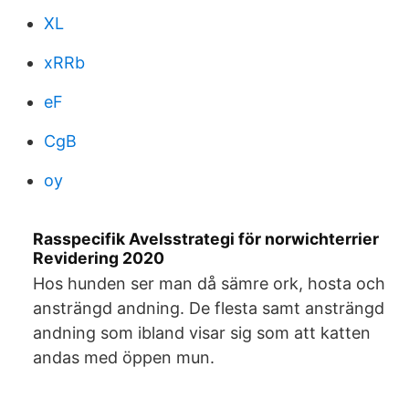
XL
xRRb
eF
CgB
oy
Rasspecifik Avelsstrategi för norwichterrier
Revidering 2020
Hos hunden ser man då sämre ork, hosta och
ansträngd andning. De flesta samt ansträngd
andning som ibland visar sig som att katten
andas med öppen mun.