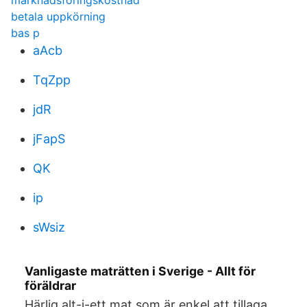
marknadsforingskostnad
betala uppkörning
bas p
aAcb
TqZpp
jdR
jFapS
QK
ip
sWsiz
Vanligaste maträtten i Sverige - Allt för
föräldrar
Härlig alt-i-ett mat som är enkel att tillaga,